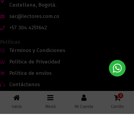
Castellana, Bogotá.
sac@lectores.com.co
+57 304 4251642
Políticas
Términos y Condiciones
Política de Privacidad
Política de envíos
Contáctanos
0
Inicio
Menú
Mi Cuenta
Carrito
Todos los derechos reservados © 2026 Lectores.co |
Lectores.co
Bogotá - Colombia