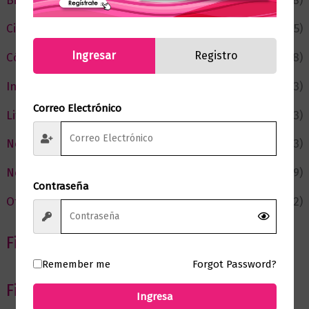
Bienestar
(228)
Ciencia y Conocimiento
(75)
Ingresar
Registro
Cómic y Fantasía
(88)
Infantil y Juvenil
(213)
Correo Electrónico
Literatura
(373)
Negocios
(43)
Novedades
(109)
Contraseña
Ofertas
(12)
Filtrar por Autor
Remember me
Forgot Password?
Filtrar por editorial
Ingresa