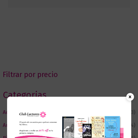
Filtrar por precio
Categorias
Actualidad
(53)
Autor del Mes
(4)