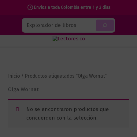
Envíos a toda Colombia entre 1 y 3 días
Ir
Buscar
al
contenido
Inicio
/ Productos etiquetados “Olga Wornat”
Olga Wornat
No se encontraron productos que
concuerden con la selección.