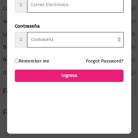
Cómic y Fantasía
(88)
Infantil y Juvenil
(212)
Contraseña
Literatura
(371)
Negocios
(43)
Novedades
(110)
Remember me
Forgot Password?
Ofertas
(12)
Ingresa
Filtrar por Autor
Filtrar por editorial