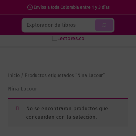
Envíos a toda Colombia entre 1 y 3 días
Ir
Buscar
al
contenido
Inicio
/ Productos etiquetados “Nina Lacour”
Nina Lacour
No se encontraron productos que
concuerden con la selección.