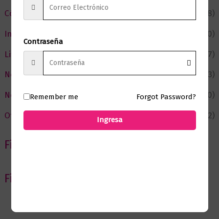
Cómic y Fantasía
(88)
Infantil y Juvenil
(210)
Contraseña
Literatura
(367)
Negocios
(43)
Novedades
(110)
Remember me
Forgot Password?
Ofertas
(12)
Ingresa
Filtrar por Autor
Filtrar por editorial