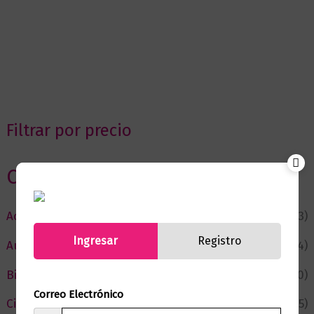
Filtrar por precio
Categorias
Actualidad
(53)
Ingresar
Registro
Autor del Mes
(4)
Bienestar
(230)
Correo Electrónico
Ciencia y Conocimiento
(75)