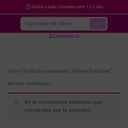
Envíos a toda Colombia entre 1 y 3 días
Ir
Buscar
al
contenido
Inicio
/ Productos etiquetados “Nathan Kracklauer”
Nathan Kracklauer
No se encontraron productos que
concuerden con la selección.