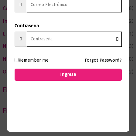
Cómic y Fantasía
(88)
Infantil y Juvenil
(212)
Contraseña
Literatura
(371)
Negocios
(43)
Novedades
(110)
Remember me
Forgot Password?
Ofertas
(12)
Ingresa
Filtrar por Autor
Filtrar por editorial