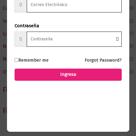
Cómic y Fantasía
(88)
Infantil y Juvenil
(210)
Contraseña
Literatura
(367)
Negocios
(43)
Novedades
(110)
Remember me
Forgot Password?
Ofertas
(12)
Ingresa
Filtrar por Autor
Filtrar por editorial