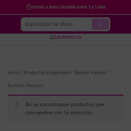
Envíos a toda Colombia entre 1 y 3 días
Ir
Buscar
al
contenido
Inicio
/ Productos etiquetados “Natalie Haynes”
Natalie Haynes
No se encontraron productos que
concuerden con la selección.