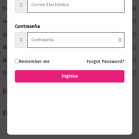
Cómic y Fantasía
(88)
Infantil y Juvenil
(210)
Contraseña
Literatura
(367)
Negocios
(43)
Novedades
(110)
Remember me
Forgot Password?
Ofertas
(12)
Ingresa
Filtrar por Autor
Filtrar por editorial