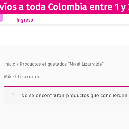
víos a toda Colombia entre 1 y 
Inicio
Novedades
Revista Club Lectores
Ingresa
Inicio
/ Productos etiquetados “Mikel Lizarralde”
Mikel Lizarralde
No se encontraron productos que concuerden c