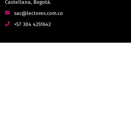
Castellana, Bogotá.
sac@lectores.com.co
+57 304 4251642
derechos reservados © 2026 Lectores.co |
Lectores.co
Bogotá