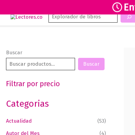
En
Buscar
Ir
al
contenido
Buscar
Buscar
Filtrar por precio
Categorias
Actualidad
(53)
Autor del Mes
(4)