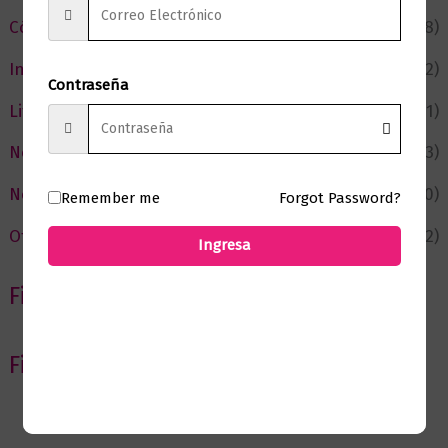
Cómic y Fantasía
(88)
Infantil y Juvenil
(212)
Contraseña
Literatura
(371)
Negocios
(43)
Novedades
(110)
Remember me
Forgot Password?
Ofertas
(12)
Ingresa
Filtrar por Autor
Filtrar por editorial