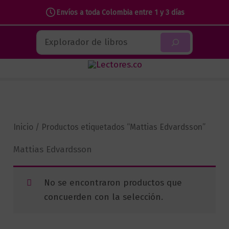
Envíos a toda Colombia entre 1 y 3 días
Ir
Buscar
al
contenido
Inicio
/ Productos etiquetados “Mattias Edvardsson”
Mattias Edvardsson
No se encontraron productos que
concuerden con la selección.