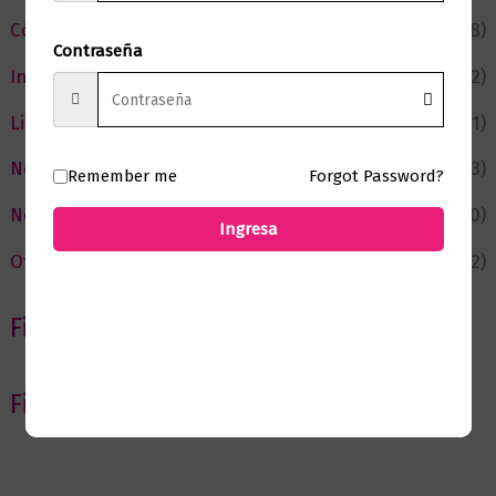
Cómic y Fantasía
(88)
Contraseña
Infantil y Juvenil
(212)
Literatura
(371)
Negocios
(43)
Remember me
Forgot Password?
Novedades
(110)
Ingresa
Ofertas
(12)
Filtrar por Autor
Filtrar por editorial