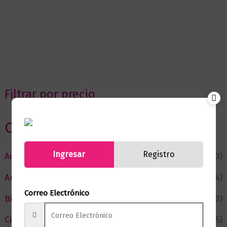
Filtrar por precio
Categorias
Ingresar
Registro
Actualidad
(53)
Autor del Mes
(4)
Correo Electrónico
Bienestar
(230)
Ciencia y Conocimiento
(75)