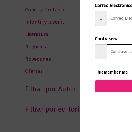
Correo Electrónic
Cómic y Fantasía
(88)
Infantil y Juvenil
(212)
Literatura
(371)
Contraseña
Negocios
(43)
Novedades
(110)
Ofertas
(12)
Remember me
Filtrar por Autor
Filtrar por editorial