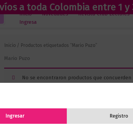
víos a toda Colombia entre 1 y 
Inicio
Novedades
Revista Club Lectores
Ingresa
Inicio
/ Productos etiquetados “Mario Puzo”
Mario Puzo
No se encontraron productos que concuerden c
Ingresar
Registro