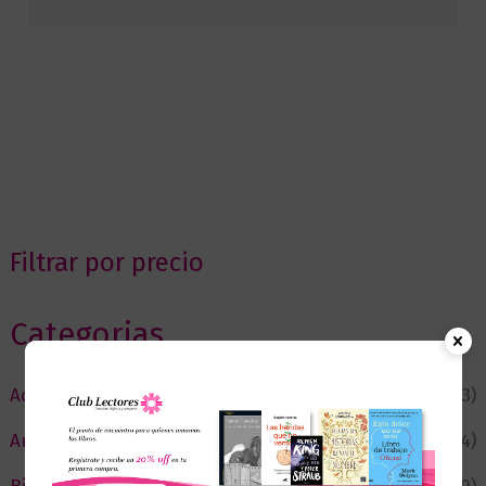
Filtrar por precio
Categorias
Actualidad
(53)
Autor del Mes
(4)