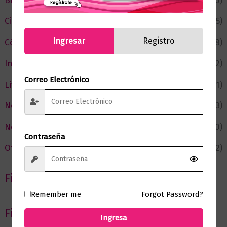
Bienestar
(230)
Ciencia y Conocimiento
(75)
Ingresar
Registro
Cómic y Fantasía
(88)
Infantil y Juvenil
(212)
Correo Electrónico
Literatura
(371)
Negocios
(43)
Novedades
(110)
Contraseña
Ofertas
(12)
Filtrar por Autor
Remember me
Forgot Password?
Filtrar por editorial
Ingresa