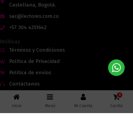
Castellana, Bogotá.
sac@lectores.com.co
+57 304 4251642
Políticas
Términos y Condiciones
Política de Privacidad
Política de envíos
Contáctanos
0
Inicio
Menú
Mi Cuenta
Carrito
Todos los derechos reservados © 2026 Lectores.co |
Lectores.co
Bogotá - Colombia