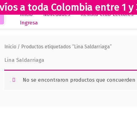
víos a toda Colombia entre 1 y 
Inicio
Novedades
Revista Club Lectores
Ingresa
Inicio
/ Productos etiquetados “Lina Saldarriaga”
Lina Saldarriaga
No se encontraron productos que concuerden c