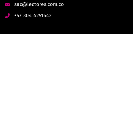
sac@lectores.com.co
+57 304 4251642
derechos reservados © 2026 Lectores.co |
Lectores.co
Bogotá