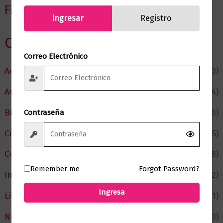
Filtrar por precio
Ingresar
Registro
Categorias
Correo Electrónico
Actualidad
(53)
Autor del Mes
(4)
Bienestar
(230)
Contraseña
Ciencia y Conocimiento
(75)
Cómic y Fantasía
(88)
Remember me
Forgot Password?
Infantil y Juvenil
(212)
Ingresa
Literatura
(371)
Negocios
(43)