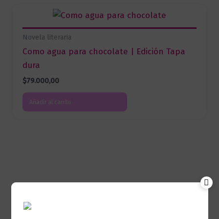
Novela literaria
Como agua para chocolate | Edición Tapa
dura
$
79.000,00
Añadir al carrito