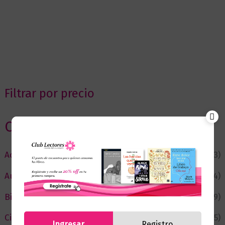
Filtrar por precio
Categorias
Actualidad
(53)
Autor del Mes
(4)
Bienestar
(229)
Ciencia y Conocimiento
(75)
Ingresar
Registro