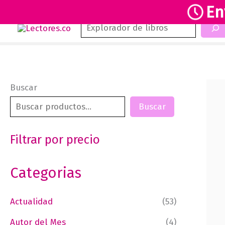
En
Buscar
Ir
al
contenido
Buscar
Buscar
Filtrar por precio
Categorias
Actualidad
(53)
Autor del Mes
(4)