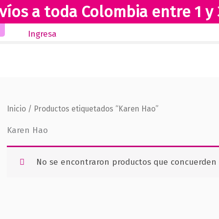
víos a toda Colombia entre 1 y 
Inicio
Novedades
Revista Club Lectores
Ingresa
Inicio
/ Productos etiquetados “Karen Hao”
Karen Hao
No se encontraron productos que concuerden c