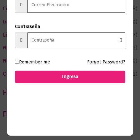
Cómic y Fantasía
(88)
Infantil y Juvenil
(210)
Contraseña
Literatura
(367)
Negocios
(43)
Novedades
(110)
Remember me
Forgot Password?
Ofertas
(12)
Ingresa
Filtrar por Autor
Filtrar por editorial