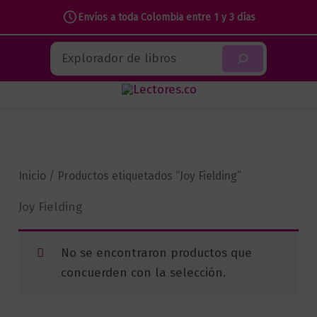
Envíos a toda Colombia entre 1 y 3 días
Ir
Buscar
al
contenido
Inicio
/ Productos etiquetados “Joy Fielding”
Joy Fielding
No se encontraron productos que
concuerden con la selección.