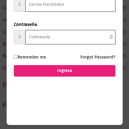
Cómic y Fantasía
(88)
Infantil y Juvenil
(213)
Contraseña
Literatura
(373)
Negocios
(43)
Novedades
(109)
Remember me
Forgot Password?
Ofertas
(12)
Ingresa
Filtrar por Autor
Filtrar por editorial