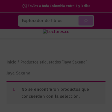
Envíos a toda Colombia entre 1 y 3 días
Ir
Buscar
al
contenido
Inicio
/ Productos etiquetados “Jaya Saxena”
Jaya Saxena
No se encontraron productos que
concuerden con la selección.