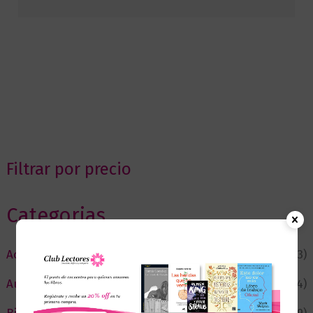
Filtrar por precio
Categorias
Actualidad
(53)
Autor del Mes
(4)