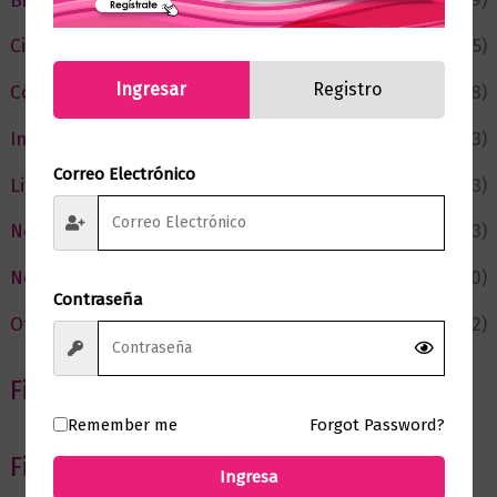
Bienestar
(229)
Ciencia y Conocimiento
(75)
Ingresar
Registro
Cómic y Fantasía
(88)
Infantil y Juvenil
(213)
Correo Electrónico
Literatura
(373)
Negocios
(43)
Novedades
(110)
Contraseña
Ofertas
(12)
Filtrar por Autor
Remember me
Forgot Password?
Filtrar por editorial
Ingresa