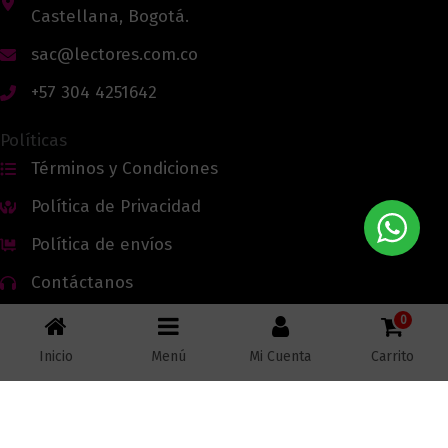
Castellana, Bogotá.
sac@lectores.com.co
+57 304 4251642
Políticas
Términos y Condiciones
Política de Privacidad
Política de envíos
Contáctanos
0
Inicio
Menú
Mi Cuenta
Carrito
Todos los derechos reservados © 2026 Lectores.co |
Lectores.co
Bogotá - Colombia