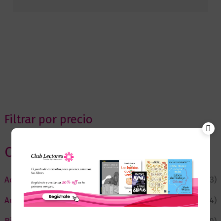
Filtrar por precio
Categorias
Actualidad
(53)
Autor del Mes
(4)