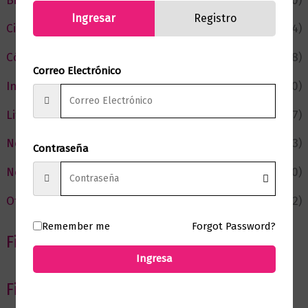
Bienestar
(230)
Ingresar
Registro
Ciencia y Conocimiento
(74)
Cómic y Fantasía
(88)
Correo Electrónico
Infantil y Juvenil
(210)
Literatura
(367)
Negocios
(43)
Contraseña
Novedades
(110)
Ofertas
(12)
Remember me
Forgot Password?
Filtrar por Autor
Ingresa
Filtrar por editorial