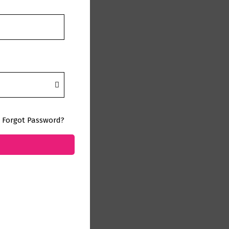
Forgot Password?