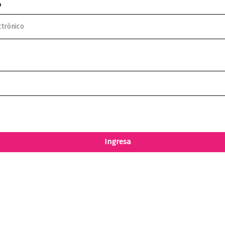
o
Ingresa