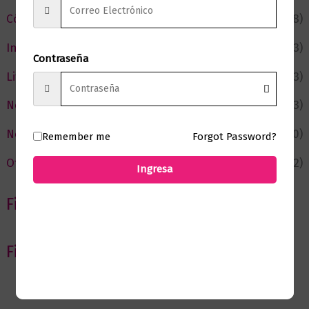
Cómic y Fantasía
(88)
Infantil y Juvenil
(213)
Contraseña
Literatura
(373)
Negocios
(43)
Novedades
(110)
Remember me
Forgot Password?
Ofertas
(12)
Ingresa
Filtrar por Autor
Filtrar por editorial