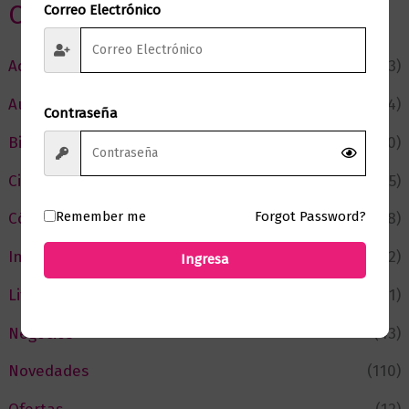
Categorias
Correo Electrónico
Actualidad
(53)
Autor del Mes
(4)
Contraseña
Bienestar
(230)
Ciencia y Conocimiento
(75)
Remember me
Forgot Password?
Cómic y Fantasía
(88)
Infantil y Juvenil
(212)
Ingresa
Literatura
(371)
Negocios
(43)
Novedades
(110)