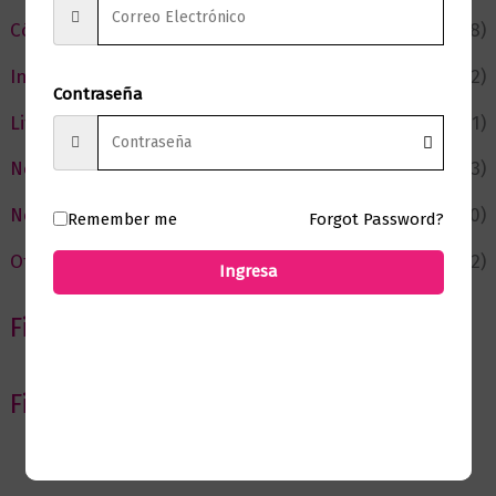
Cómic y Fantasía
(88)
Infantil y Juvenil
(212)
Contraseña
Literatura
(371)
Negocios
(43)
Novedades
(110)
Remember me
Forgot Password?
Ofertas
(12)
Ingresa
Filtrar por Autor
Filtrar por editorial