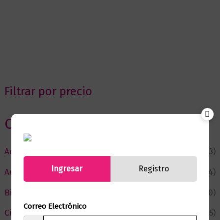
Filtrar por precio
Categorias
Actualidad
(53)
Ingresar
Registro
Autor del Mes
(4)
Bienestar
(230)
Correo Electrónico
Ciencia y Conocimiento
(75)