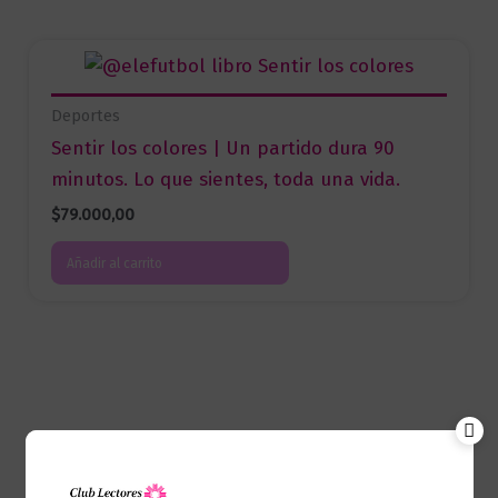
Deportes
Sentir los colores | Un partido dura 90
minutos. Lo que sientes, toda una vida.
$
79.000,00
Añadir al carrito