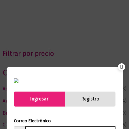
Filtrar por precio
Categorias
Actualidad
(53)
Ingresar
Registro
Autor del Mes
(4)
Bienestar
(230)
Correo Electrónico
Ciencia y Conocimiento
(75)