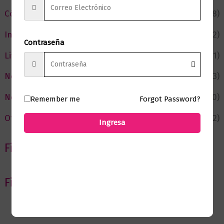
Cómic y Fantasía
(88)
Infantil y Juvenil
(212)
Contraseña
Literatura
(371)
Negocios
(43)
Novedades
(110)
Remember me
Forgot Password?
Ofertas
(12)
Ingresa
Filtrar por Autor
Filtrar por editorial