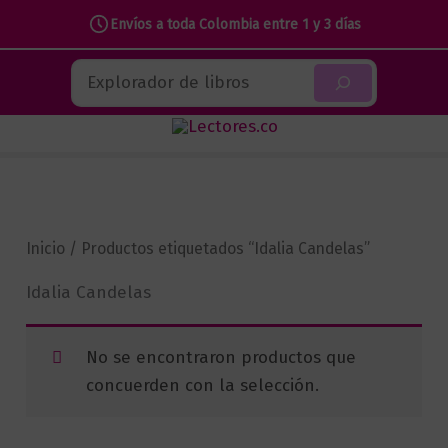
Envíos a toda Colombia entre 1 y 3 días
Ir
Buscar
al
contenido
Inicio
/ Productos etiquetados “Idalia Candelas”
Idalia Candelas
No se encontraron productos que
concuerden con la selección.