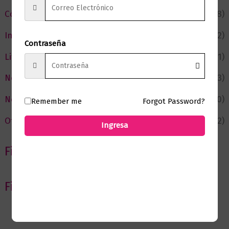
Cómic y Fantasía
(88)
Infantil y Juvenil
(212)
Contraseña
Literatura
(371)
Negocios
(43)
Novedades
(110)
Remember me
Forgot Password?
Ofertas
(12)
Ingresa
Filtrar por Autor
Filtrar por editorial