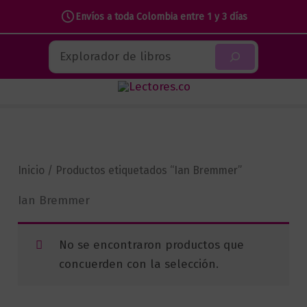
Envíos a toda Colombia entre 1 y 3 días
Ir
Buscar
al
contenido
Inicio
/ Productos etiquetados “Ian Bremmer”
Ian Bremmer
No se encontraron productos que
concuerden con la selección.