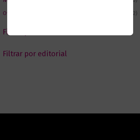
Novedades
(110)
Ofertas
(12)
Filtrar por Autor
Filtrar por editorial