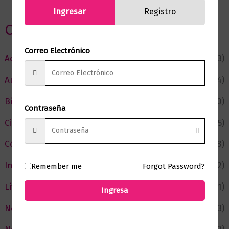
Ingresar
Registro
Categorias
Correo Electrónico
Actualidad
(53)
Autor del Mes
(4)
Bienestar
(230)
Contraseña
Ciencia y Conocimiento
(75)
Cómic y Fantasía
(88)
Infantil y Juvenil
(212)
Remember me
Forgot Password?
Literatura
(371)
Ingresa
Negocios
(43)