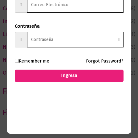
Cómic y Fantasía
(88)
Infantil y Juvenil
(212)
Contraseña
Literatura
(371)
Negocios
(43)
Novedades
(110)
Remember me
Forgot Password?
Ofertas
(12)
Ingresa
Filtrar por Autor
Filtrar por editorial