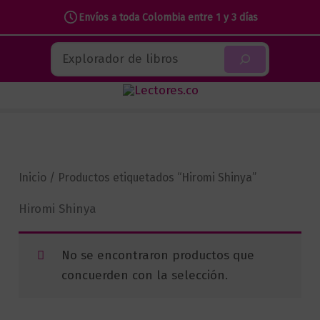
Envíos a toda Colombia entre 1 y 3 días
Ir
Buscar
al
contenido
Inicio
/ Productos etiquetados “Hiromi Shinya”
Hiromi Shinya
No se encontraron productos que
concuerden con la selección.