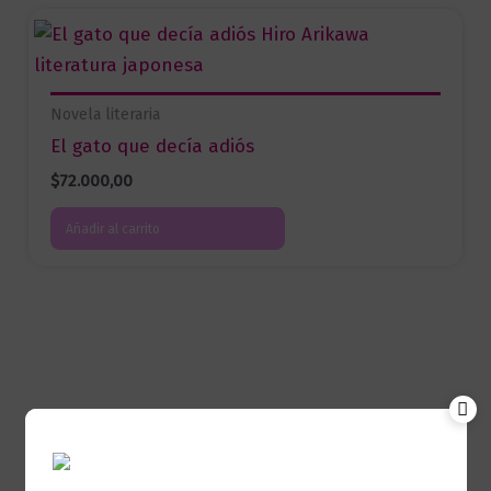
Novela literaria
El gato que decía adiós
$
72.000,00
Añadir al carrito