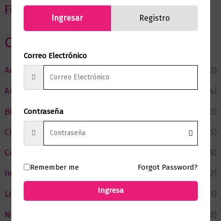
Filtrar por precio
Ingresar
Registro
Categorias
Correo Electrónico
Actualidad
(53)
Autor del Mes
(4)
Bienestar
(230)
Contraseña
Ciencia y Conocimiento
(75)
Cómic y Fantasía
(88)
Remember me
Forgot Password?
Infantil y Juvenil
(212)
Ingresa
Literatura
(371)
Negocios
(43)