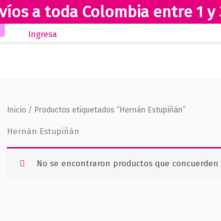
víos a toda Colombia entre 1 y 
Inicio
Novedades
Revista Club Lectores
Ingresa
Inicio
/ Productos etiquetados “Hernán Estupiñán”
Hernán Estupiñán
No se encontraron productos que concuerden c