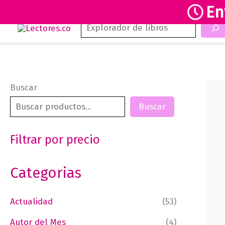
En
Buscar
Ir
al
contenido
Buscar
Buscar
Filtrar por precio
Categorias
Actualidad
(53)
Autor del Mes
(4)