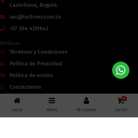
Castellana, Bogotá.
sac@lectores.com.co
+57 304 4251642
Políticas
Términos y Condiciones
Política de Privacidad
Política de envíos
Contáctanos
0
Inicio
Menú
Mi Cuenta
Carrito
Todos los derechos reservados © 2026 Lectores.co |
Lectores.co
Bogotá - Colombia