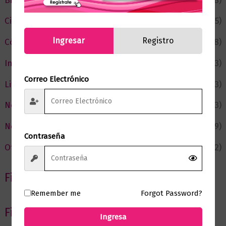
Bienestar
(228)
Ciencia y Conocimiento
(75)
Ingresar
Registro
Cómic y Fantasía
(88)
Infantil y Juvenil
(213)
Correo Electrónico
Literatura
(373)
Negocios
(43)
Novedades
(109)
Contraseña
Ofertas
(12)
Filtrar por Autor
Remember me
Forgot Password?
Filtrar por editorial
Ingresa