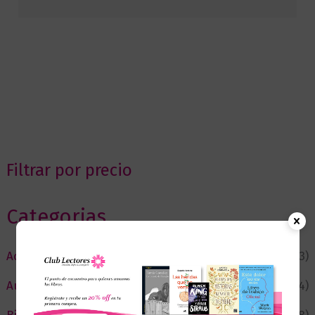
Filtrar por precio
Categorias
Actualidad
(53)
Autor del Mes
(4)