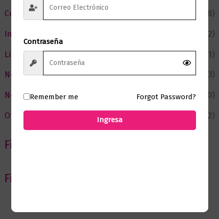
Cómic y Fantasía
(88)
Infantil y Juvenil
(212)
Contraseña
Literatura
(371)
Negocios
(43)
Novedades
(110)
Remember me
Forgot Password?
Ofertas
(12)
Ingresa
Filtrar por Autor
Filtrar por editorial