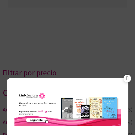
Filtrar por precio
Categorias
Actualidad
(53)
Autor del Mes
(4)