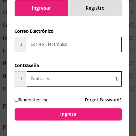
Bienestar
(230)
Ingresar
Registro
Ciencia y Conocimiento
(75)
Cómic y Fantasía
(88)
Correo Electrónico
Infantil y Juvenil
(212)
Literatura
(371)
Negocios
(43)
Contraseña
Novedades
(110)
Ofertas
(12)
Remember me
Forgot Password?
Filtrar por Autor
Ingresa
Filtrar por editorial