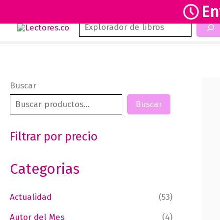
En
Buscar
Ir
al
contenido
Buscar
Buscar
Filtrar por precio
Categorias
Actualidad
(53)
Autor del Mes
(4)