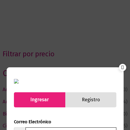
Filtrar por precio
Categorias
Actualidad
(53)
Ingresar
Registro
Autor del Mes
(4)
Bienestar
(230)
Correo Electrónico
Ciencia y Conocimiento
(75)