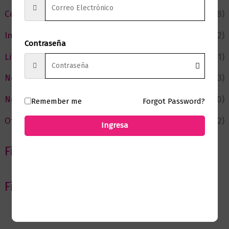
Cómic y Fantasía
(88)
Infantil y Juvenil
(212)
Contraseña
Literatura
(371)
Negocios
(43)
Novedades
(110)
Remember me
Forgot Password?
Ofertas
(12)
Ingresa
Filtrar por Autor
Filtrar por editorial