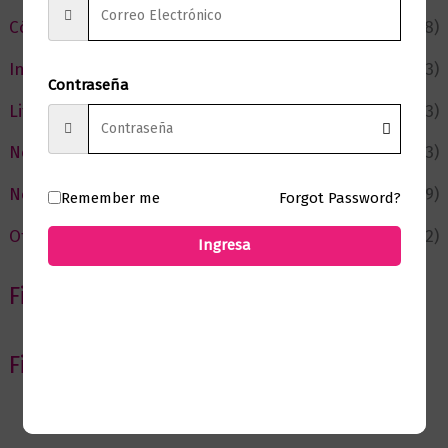
Cómic y Fantasía
(88)
Infantil y Juvenil
(213)
Contraseña
Literatura
(373)
Negocios
(43)
Novedades
(109)
Remember me
Forgot Password?
Ofertas
(12)
Ingresa
Filtrar por Autor
Filtrar por editorial