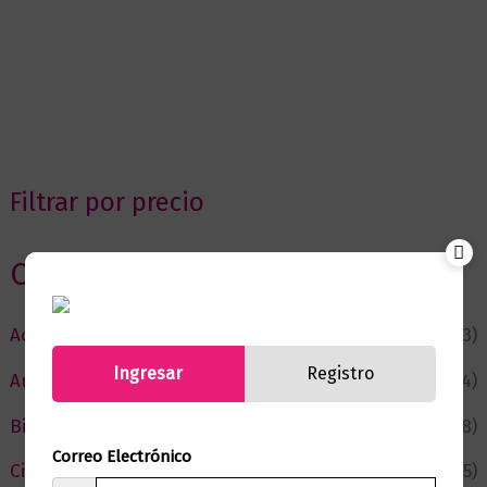
Filtrar por precio
Categorias
Actualidad
(53)
Ingresar
Registro
Autor del Mes
(4)
Bienestar
(228)
Correo Electrónico
Ciencia y Conocimiento
(75)