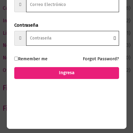
Cómic y Fantasía
(88)
Infantil y Juvenil
(212)
Contraseña
Literatura
(371)
Negocios
(43)
Novedades
(110)
Remember me
Forgot Password?
Ofertas
(12)
Ingresa
Filtrar por Autor
Filtrar por editorial