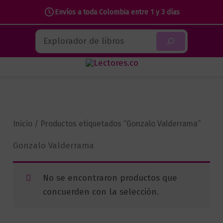
Envíos a toda Colombia entre 1 y 3 días
Ir
Buscar
al
contenido
Inicio
/ Productos etiquetados “Gonzalo Valderrama”
Gonzalo Valderrama
No se encontraron productos que
concuerden con la selección.