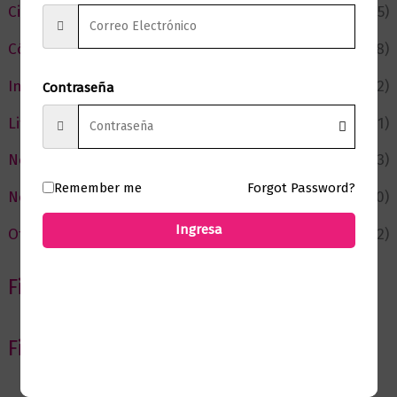
Ciencia y Conocimiento
(75)
Cómic y Fantasía
(88)
Infantil y Juvenil
(212)
Contraseña
Literatura
(371)
Negocios
(43)
Remember me
Forgot Password?
Novedades
(110)
Ingresa
Ofertas
(12)
Filtrar por Autor
Filtrar por editorial