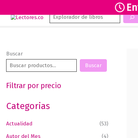
En
Buscar
Ir
al
contenido
Buscar
Buscar
Filtrar por precio
Categorias
Actualidad
(53)
Autor del Mes
(4)