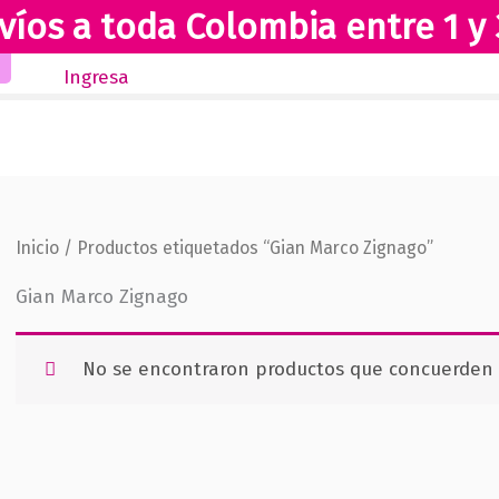
víos a toda Colombia entre 1 y 
Inicio
Novedades
Revista Club Lectores
Ingresa
Inicio
/ Productos etiquetados “Gian Marco Zignago”
Gian Marco Zignago
No se encontraron productos que concuerden c