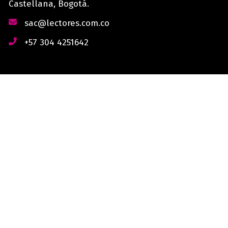
Castellana, Bogotá.
sac@lectores.com.co
+57 304 4251642
derechos reservados © 2026 Lectores.co |
Lectores.co
Bogotá