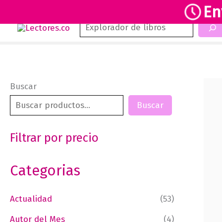
En
Buscar
Ir
al
contenido
Buscar
Buscar
Filtrar por precio
Categorias
Actualidad
(53)
Autor del Mes
(4)