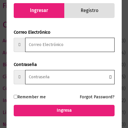
Filtrar por precio
Ingresar
Registro
Categorias
Correo Electrónico
Actualidad
(53)
Autor del Mes
(4)
Bienestar
(230)
Contraseña
Ciencia y Conocimiento
(75)
Cómic y Fantasía
(88)
Remember me
Forgot Password?
Infantil y Juvenil
(212)
Ingresa
Literatura
(371)
Negocios
(43)