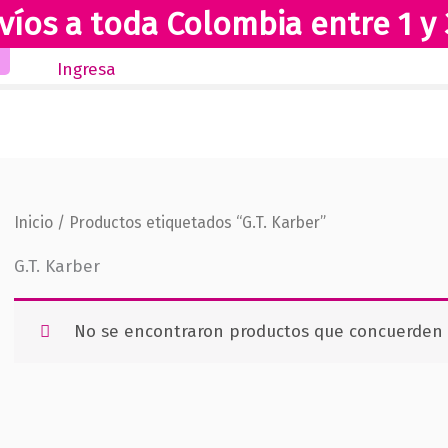
víos a toda Colombia entre 1 y 
Inicio
Novedades
Revista Club Lectores
Ingresa
Inicio
/ Productos etiquetados “G.T. Karber”
G.T. Karber
No se encontraron productos que concuerden c