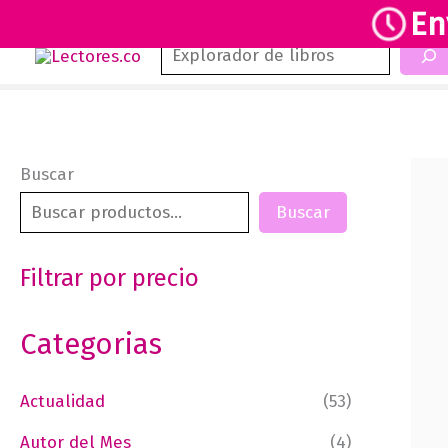
En
Buscar
Ir
al
contenido
Buscar
Buscar
Filtrar por precio
Categorias
Actualidad
(53)
Autor del Mes
(4)