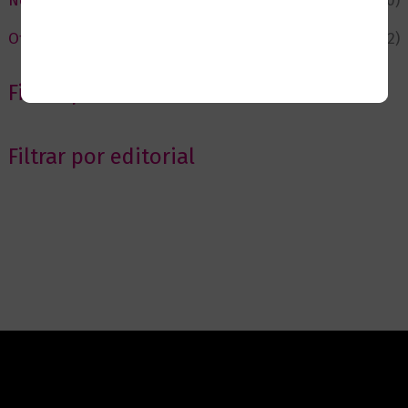
Novedades
(110)
Ofertas
(12)
Filtrar por Autor
Filtrar por editorial