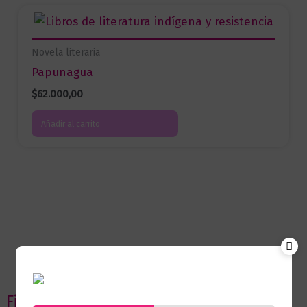
Novela literaria
Papunagua
$
62.000,00
Añadir al carrito
Filtrar por precio