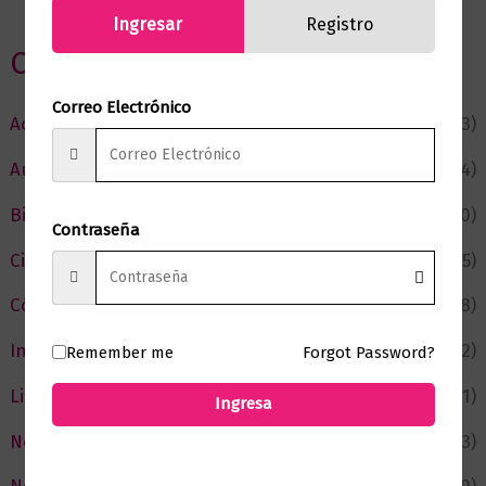
Ingresar
Registro
Categorias
Correo Electrónico
Actualidad
(53)
Autor del Mes
(4)
Bienestar
(230)
Contraseña
Ciencia y Conocimiento
(75)
Cómic y Fantasía
(88)
Infantil y Juvenil
(212)
Remember me
Forgot Password?
Literatura
(371)
Ingresa
Negocios
(43)