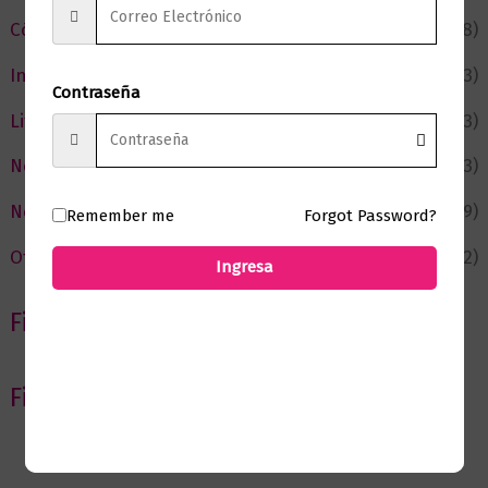
Cómic y Fantasía
(88)
Infantil y Juvenil
(213)
Contraseña
Literatura
(373)
Negocios
(43)
Novedades
(109)
Remember me
Forgot Password?
Ofertas
(12)
Ingresa
Filtrar por Autor
Filtrar por editorial