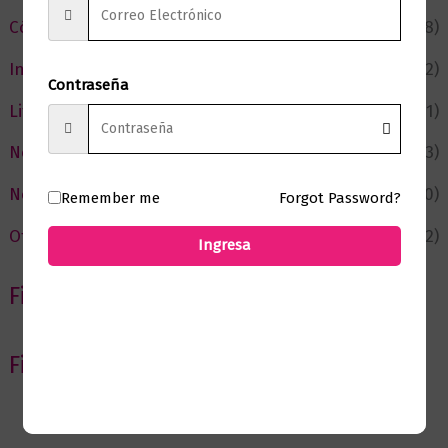
Cómic y Fantasía
(88)
Infantil y Juvenil
(212)
Contraseña
Literatura
(371)
Negocios
(43)
Novedades
(110)
Remember me
Forgot Password?
Ofertas
(12)
Ingresa
Filtrar por Autor
Filtrar por editorial