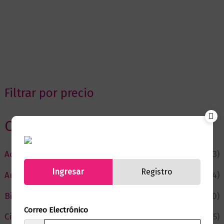
Filtrar por precio
Categorias
Actualidad
(53)
Ingresar
Registro
Autor del Mes
(4)
Bienestar
(230)
Correo Electrónico
Ciencia y Conocimiento
(75)