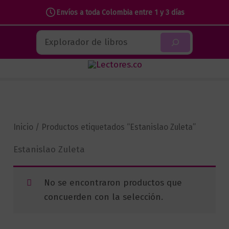
Envíos a toda Colombia entre 1 y 3 días
Ir
Buscar
al
contenido
Inicio
/ Productos etiquetados “Estanislao Zuleta”
Estanislao Zuleta
No se encontraron productos que
concuerden con la selección.