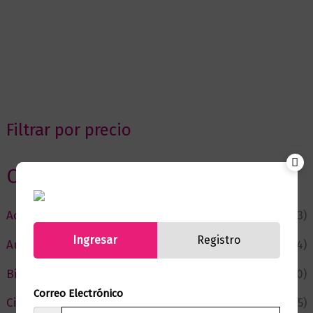
Filtrar por precio
Categorias
Actualidad
(53)
Ingresar
Registro
Autor del Mes
(4)
Bienestar
(230)
Correo Electrónico
Ciencia y Conocimiento
(75)