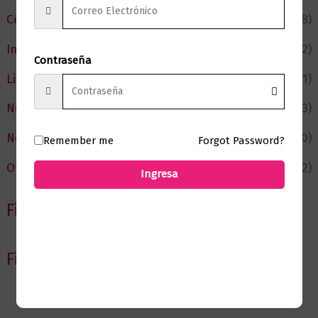
Cómic y Fantasía
(88)
Infantil y Juvenil
(212)
Contraseña
Literatura
(371)
Negocios
(43)
Novedades
(110)
Remember me
Forgot Password?
Ofertas
(12)
Ingresa
Filtrar por Autor
Filtrar por editorial