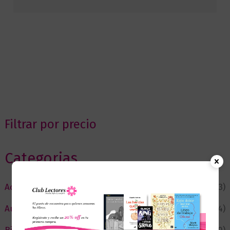
Filtrar por precio
Categorias
Actualidad
(53)
Autor del Mes
(4)