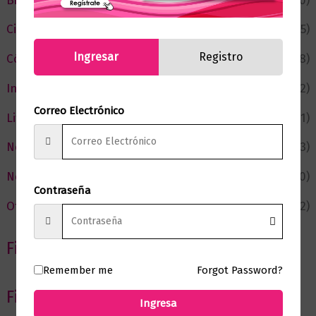
Bienestar
(230)
Ciencia y Conocimiento
(75)
Ingresar
Registro
Cómic y Fantasía
(88)
Infantil y Juvenil
(212)
Correo Electrónico
Literatura
(371)
Negocios
(43)
Novedades
(110)
Contraseña
Ofertas
(12)
Filtrar por Autor
Remember me
Forgot Password?
Filtrar por editorial
Ingresa