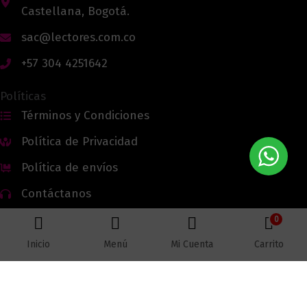
Castellana, Bogotá.
sac@lectores.com.co
+57 304 4251642
Políticas
Términos y Condiciones
Política de Privacidad
Política de envíos
Contáctanos
0
Inicio
Menú
Mi Cuenta
Carrito
Todos los derechos reservados © 2026 Lectores.co |
Lectores.co
Bogotá - Colombia