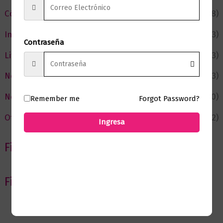
Cómic y Fantasía
(88)
Infantil y Juvenil
(213)
Contraseña
Literatura
(373)
Negocios
(43)
Novedades
(110)
Remember me
Forgot Password?
Ofertas
(12)
Ingresa
Filtrar por Autor
Filtrar por editorial