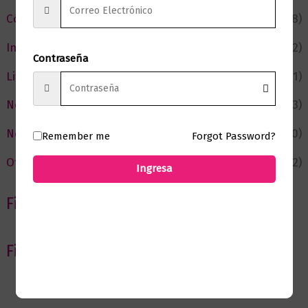
Cómic y Fantasía
(88)
Infantil y Juvenil
(212)
Contraseña
Literatura
(371)
Negocios
(43)
Novedades
(110)
Remember me
Forgot Password?
Ofertas
(12)
Ingresa
Filtrar por Autor
Filtrar por editorial