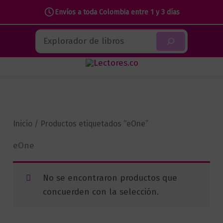
Envíos a toda Colombia entre 1 y 3 días
Ir
Buscar
al
contenido
Inicio
/ Productos etiquetados “eOne”
eOne
No se encontraron productos que
concuerden con la selección.