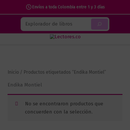
Envíos a toda Colombia entre 1 y 3 días
Ir
Buscar
al
contenido
Inicio
/ Productos etiquetados “Endika Montiel”
Endika Montiel
No se encontraron productos que
concuerden con la selección.