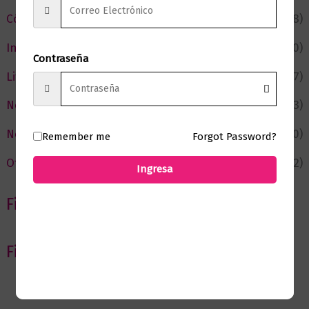
Cómic y Fantasía
(88)
Infantil y Juvenil
(210)
Contraseña
Literatura
(367)
Negocios
(43)
Novedades
(110)
Remember me
Forgot Password?
Ofertas
(12)
Ingresa
Filtrar por Autor
Filtrar por editorial